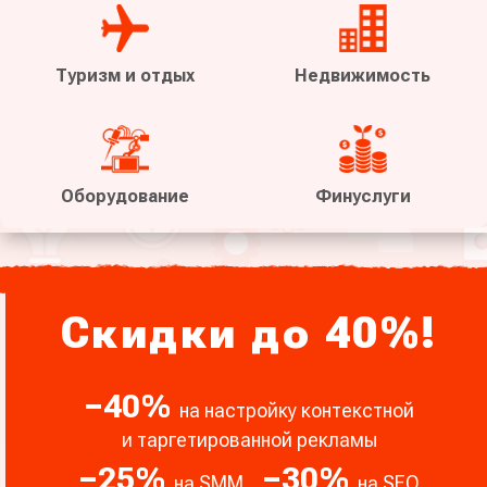
Туризм и отдых
Недвижимость
Оборудование
Финуслуги
Скидки до 40%!
− 40 %
на настройку контекстной
и таргетированной рекламы
− 25 %
− 30 %
на SMM
на SEO