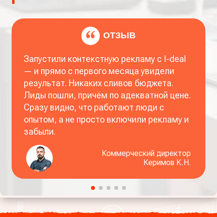
ОТЗЫВ
Запустили контекстную рекламу с I-deal
— и прямо с первого месяца увидели
результат. Никаких сливов бюджета.
Лиды пошли, причём по адекватной цене.
Сразу видно, что работают люди с
опытом, а не просто включили рекламу и
забыли.
Коммерческий директор
Керимов К. Н.